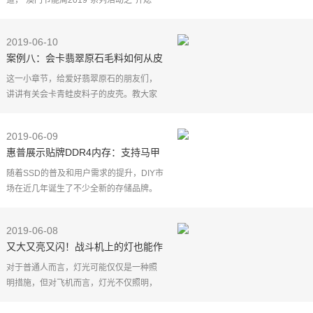
道，"澳门节能周2019"系列活动之"齐熄
灯，一小时"将于10日晚8点半举行，届时
澳门3条跨海大桥、6家博彩企业和部分旅
2019-06-10
游景点等，均会在晚上8时
案例八：会卡翡翠原石毛料如何从皮
壳、打灯看种老种嫩以及肉质
这一小章节，给爱好翡翠原石的朋友们，
讲讲有关会卡青蛙皮料子的皮壳。教大家
怎么去从皮壳上看出种老种嫩，又怎么结
合打灯的表现来判断一块会卡翡翠原石料
2019-06-09
子的种能达到什么
惠普展示贴牌DDR4内存：支持马甲
散热和RGB灯效
随着SSD的普及和用户需求的提升，DIY市
场在近几年诞生了不少全新的存储品牌。
其中不少传统厂商也希望在存储市场中分
得一杯羹，PC OEM厂商的外包制造也已经
2019-06-08
不是什么新鲜事。
又大又亮又闪！战斗机上的灯也能作
战？特殊时刻可驱离敌军战机
对于普通人而言，灯光可能仅仅是一种照
明措施，但对飞机而言，灯光不仅照明，
还是一种重要的标识符号，作为飞机制造