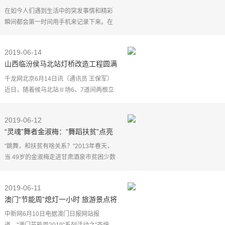
你的手机上消失
在如今人们遇到生活中的突发事情和精彩
瞬间都会第一时间用手机来记录下来。在
现在看来都是非常平常的一件事情了，归
根到底还是手机 给我们的便利，我们从以
2019-06-14
前手机笨重到现在
山西临汾侯马北站灯桥改造工程圆满
完成
千龙网北京6月14日讯（通讯员 王保军）
近日，随着候马北站Ⅱ场6、7道间两根立
柱的顺利拆除，标志着由中铁六局集团太
原铁建公司承建的侯马北站灯桥改造工
2019-06-12
程，历时17个封锁施
“灵魂”舞者金淑梅：“舞蹈扶贫”点亮
梦想之灯
"跳舞，和扶贫有啥关系？"2013年春天，
当 49岁的金淑梅走进甘肃酒泉市贫困少数
民族乡镇中小学，决心依靠舞蹈这一文化
的力量参与精准扶贫时，遭遇的质疑声不
2019-06-11
断，没人理解她的
澳门“节能周”熄灯一小时 旅游景点将
关装饰灯
中新网6月10日电据澳门日报网站报