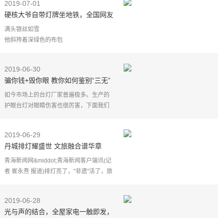
2019-07-01
硬核大爷自带灯牌坐地铁，全国网友
狂赞：你大爷还是你大爷
满头银丝如雪
他斜挎着深绿色的布包
身姿笔挺地站在地铁车厢里
腰部挂着的LED小牌上
2019-06-30
"勿需让座"四个字分外显眼&hellip;&hellip;
骗你钱+毁你眼 教你如何鉴别“三无”
辽宁省大连市地铁上近日出现的一名老人
护眼灯
如今市场上的台灯厂家普遍极多。生产的
护眼台灯对眼睛伤害也很厉害，下面我们
就来看看这些不专业的护眼台灯生产厂家
会有哪些相关危害。
2019-06-29
关于蓝光的危害
丹城排灯耀盛世 文旅融合谱华章
护眼台灯的LED光源
青海新闻网&middot;青海新闻客户端讯(记
者 崔永焘 报道)排灯亮了，"非遗"活了，旅
游旺了。 6月27日晚，涵盖各种题材的国
家级"非遗"项目——排灯点亮了湟源县城石
2019-06-28
刻文化广场
光与声的结合，全屋家电一触即发，