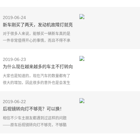
有多项违法记录未处理，总共被记21分，
可该女司机对多项违法记录竟毫不知情。
2019-06-24
6月14日21时30许
新车刚买了两天，发动机故障灯就亮
了，4s店却表示加的油有问题
对于很多人来说，能够买一辆新车真的是
一件非常值得开心的事情，而且不得不承
认现在的私家车已经成为了很多人的主要
代步工具，有这一辆车之后也是能够让自
2019-06-23
己的生活变得更加
为什么现在越来越多的车主不打转向
灯？过来人：都是惯出来的毛病
大家也是知道的，现在汽车的数量都有了
很大的增加，因此很多的意外也是会发生
的，但凡是经常开车的人也还是会遇到这
样的一个问题的，那就是为什么现在越来
2019-06-22
越多的车主不打转
后视镜转向灯不够亮？可以换！
相信不少车主朋友都遇到过这样的问题
——原车后视镜转向灯不够亮，不够酷
炫，每次转向时都毫无存在感。大灯不够
亮不够酷还可以升级改装，但后视镜转向