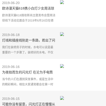
2019-06-20
灯就没那么好替换了。
欧诗漫天猫618携小白灯少女周洁琼
演绎国妆新尚
欧诗漫天猫618国妆新尚主题发布会暨周洁
琼线下活动见面会于2019年6月16日在德
清欧诗漫珍珠博物馆举办。活动现场，欧
诗漫新尚体验官周洁琼一袭白裙美丽现
2019-06-18
身，和现场粉丝一起
灯线和插座线别走一条路，若出了问
题再后悔，怪自己瞎装修也没用
我们在装修房子的时候，水电可以说是最
重要的一个步骤了。装修好的水电，不仅
在未来的生活中能带给我们莫大的方便，
而且在我们平时生活的时候，还能尽最大
2019-06-16
程度保证我们的用
为夜拍而生的闪光灯 在沦为手电筒
后会永远消失吗？
当今的人们在遇到突发事件，或是生活中
的精彩瞬间，相信大家通常都会在第一时
间掏出手机将它记录下来。现在看来这种
举动已经是一件非常普遍的事，究其根源
2019-06-15
当然要感谢智能手
可能你没有留意，闪光灯正在慢慢从