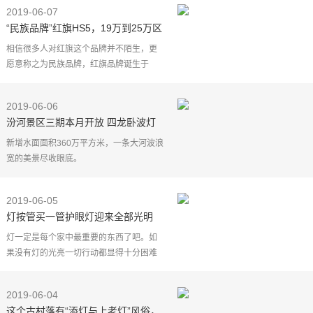
的顶峰作品——战斗机身上装配了各种各
2019-06-07
样五花八门的灯光
“民族品牌”红旗HS5，19万到25万区
间，车内氛围灯是主打配置
相信很多人对红旗这个品牌并不陌生，更
愿意称之为民族品牌，红旗品牌诞生于
1958年至今已走过了60个年头.2018年
初，中国一汽发布了新红旗品牌战略，将
2019-06-06
红旗打造成"中国第一，
汾河景区三期本月开放 四龙卧波灯
影里且听风吟
新增水面面积360万平方米，一条大河波浪
宽的美景尽收眼底。
新增绿地面积约180万平方米，再添城市绿
肺，输送清新空气。
2019-06-05
向南一字排开，四座大桥横跨河面之上，
灯按管买一管护眼灯迎来全部光明
各具特色，
~LED护眼灯测评
灯一定是每个家中最重要的东西了吧。如
果没有灯的光亮一切行动都显得十分困难
一盏好灯需要结实耐用并且保护我们的双
眼。这款LED护眼灯算得上是我最近看到
2019-06-04
性价比最高实用性最
这个古村落有“添灯与上老灯”风俗，