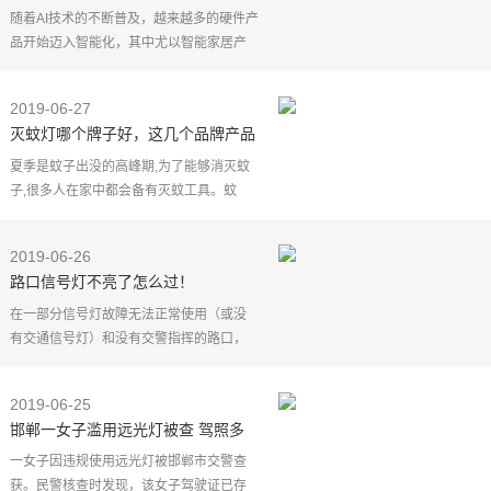
小唛MINE智慧一体灯体验
随着AI技术的不断普及，越来越多的硬件产
品开始迈入智能化，其中尤以智能家居产
品颇受欢迎。智能音箱、智能扫地机器
人、智能洗碗机机等等，这些智能家居产
2019-06-27
品的出现可谓极大
灭蚊灯哪个牌子好，这几个品牌产品
人气颇高
夏季是蚊子出没的高峰期,为了能够消灭蚊
子,很多人在家中都会备有灭蚊工具。蚊
香、驱蚊剂和灭蚊灯想必大家都很熟悉。
灭蚊灯采用纯物理灭蚊,相对来说,更加健康
2019-06-26
环保,是很多家庭
路口信号灯不亮了怎么过！
在一部分信号灯故障无法正常使用（或没
有交通信号灯）和没有交警指挥的路口，
平峰时段还好，一到早晚高峰，交通秩序
就有些混乱了，谁都想先行，大家互不相
2019-06-25
让，甚至有些驾驶
邯郸一女子滥用远光灯被查 驾照多
项违法累计21分
一女子因违规使用远光灯被邯郸市交警查
获。民警核查时发现，该女子驾驶证已存