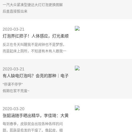
解
一汽大众紧凑型捷达大灯灯泡更换图解
后盖直接拔出来
一汽大众紧凑型捷达大灯灯泡H7插头拔出
来
2020-03-21
捷达大灯灯泡双侧固定卡用小一刀顶开即
灯泡界扛把子！人体感应，灯光柔顺
可取出灯泡（灯泡型号为H7），安装
不刺眼，上完厕所继续睡
反正在冬天叫醒我不是闹钟也不是梦想，
而是起床上厕所，不知道有木有人跟我一
样呢？
每次晚上喝多了水，半夜被憋醒想要上厕
2020-03-21
所，好烦哦
有人缺电灯泡吗？会亮的那种｜电子
然而起床却面对黑漆漆的房间
工坊
伸
"停课不停学"
假期在家不荒废~
香港维多利亚港
日本函馆
2020-03-20
意大利那不勒斯的夜景
张韶涵随手晒出精华，李佳琦：大黄
并称为"世界三大夜景"
皮三次就没，林允：平价小灯泡
华灯初上
每到春季，皮肤就会出现各种各样的问
港湾周边的摩天大厦霓光闪烁
题，肌肤是愈发的干燥了。像起皮、细