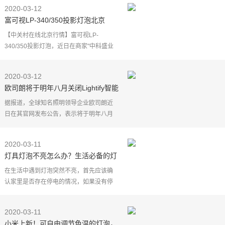
的京都第一才女范若若，哥哥至上的忠犬
2020-03-12
妹属性十分惹人
富可视LP-340/350投影灯泡北京
1920元
【中关村在线北京行情】富可视LP-
340/350投影灯泡，近日在商家"中科盛业
(政采单位-批发)"特价促销，优惠价为1920
元，好物好价，值得您入手！感兴趣的朋
2020-03-12
友可直接前往北京海淀
欧司朗将于明年八月关闭Lightify智能
灯泡云服务
据报道，全球知名照明领导企业欧司朗近
日在其官网发布公告，表示将于明年八月
正式关闭用于Lightify智能灯泡的云服务，
到时Lightify智能灯泡很多控制功能将不能
2020-03-11
再通过欧司朗
灯具灯泡不亮怎么办？生活必备的灯
具维修常识
在生活中遇到灯泡突然不亮，首先应该确
认家里是否存在停电的情况，如果没有停
电，但是灯泡不亮，那应该分辨是单个灯
泡的问题，还是线路的问题，再进行对应
2020-03-11
的处理。#维修灯具
小米上新！可自由调节色温的灯泡，