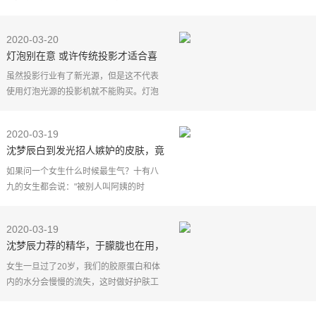
在天际和水面之间
纹、皮肤暗沉、敏感等这些肌肤问题都会
展示
找上门来，只能靠维稳修复精华来续命
2020-03-20
了。张韶涵随手晒出精华
灯泡别在意 或许传统投影才适合喜
欢游戏的你
虽然投影行业有了新光源，但是这不代表
使用灯泡光源的投影机就不能购买。灯泡
光源亮度高，同时色彩表现给力，最合适
玩游戏的用户。因为玩游戏的用户不会天
2020-03-19
天守在电脑前，因
沈梦辰白到发光招人嫉妒的皮肤，竟
是靠平价SK-II小灯泡起死回生
如果问一个女生什么时候最生气？十有八
九的女生都会说："被别人叫阿姨的时
候。"女生到了一定的年纪后，肌肤问题层
出不穷，细纹、色斑、黑头、像是商量好
2020-03-19
了一样，一同出现在
沈梦辰力荐的精华，于朦胧也在用，
孟美岐：平价SK2小灯泡
女生一旦过了20岁，我们的胶原蛋白和体
内的水分会慢慢的流失，这时做好护肤工
作很重要了。除了水乳霜之外，精华液更
要备起来，它不仅有修复维稳作用，还能