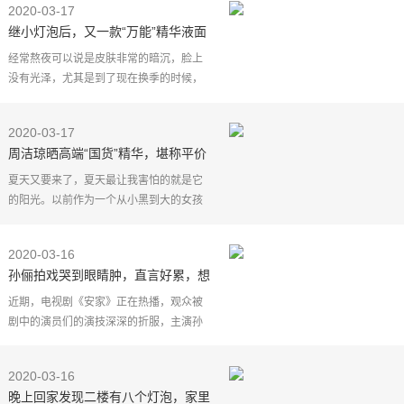
2020-03-17
让我们肌肤更加白
继小灯泡后，又一款“万能”精华液面
世，李佳琦：7天白成一道光
经常熬夜可以说是皮肤非常的暗沉，脸上
没有光泽，尤其是到了现在换季的时候，
皮肤非常的敏感。让皮肤白可以说是每个
女生都非常希望的，在变白的过程中也是
2020-03-17
经过不懈的努力。
周洁琼晒高端“国货”精华，堪称平价
版小灯泡，沈梦辰：是平价sk2
夏天又要来了，夏天最让我害怕的就是它
的阳光。以前作为一个从小黑到大的女孩
子一个夏天过后我就快黑成一块碳了，但
是说句老实话，自从我发现欧诗漫的小白
2020-03-16
灯之后，夏天我就
孙俪拍戏哭到眼睛肿，直言好累，想
到吃却露出微笑
近期，电视剧《安家》正在热播，观众被
剧中的演员们的演技深深的折服，主演孙
俪的演技一直都是在线的。近日，孙俪一
场哭戏的拍摄视频曝光，更是让大家感到
2020-03-16
她的敬业。
晚上回家发现二楼有八个灯泡，家里
只见