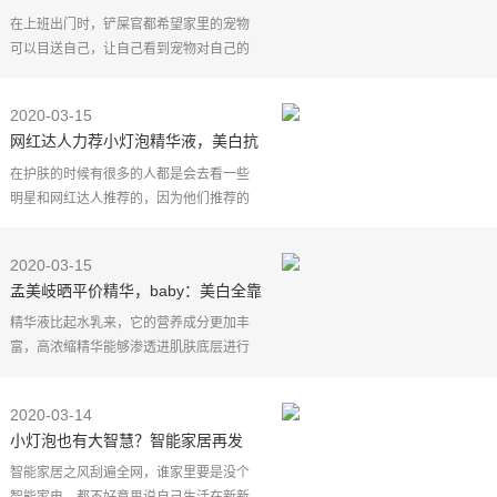
的四只猫咪，是想要吓死主人吗
在上班出门时，铲屎官都希望家里的宠物
可以目送自己，让自己看到宠物对自己的
依恋和重视，给予自己奋斗的动力。但贪
心的铲屎官们想要的才不仅如此呢！除了
2020-03-15
上班出门，铲屎官
网红达人力荐小灯泡精华液，美白抗
衰老，坚持28天肌肤重焕新生
在护肤的时候有很多的人都是会去看一些
明星和网红达人推荐的，因为他们推荐的
一些护肤品确实也特别的好用，甚至有一
些还都是特别评价的护肤品，比如说今天
2020-03-15
跟大家分享的这款
孟美岐晒平价精华，baby：美白全靠
它，网友：平价SK2小灯泡
精华液比起水乳来，它的营养成分更加丰
富，高浓缩精华能够渗透进肌肤底层进行
修复护理。最近的天气已经不仅仅是大风
天了，还有雾霾加成，每天都恨不得带个
2020-03-14
抗风防毒面具出门
小灯泡也有大智慧？智能家居再发
力，灯泡大有可为！
智能家居之风刮遍全网，谁家里要是没个