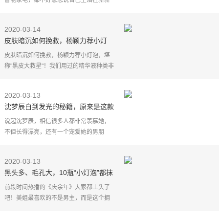
智能家电，都不好意思说自己生活在新新
时代！而且现在的智能家电种类繁多，几
乎进入了无家电不智能的阶段，小编随手
2020-03-14
一搜，扫地机器人
皮肤暗沉如何挽救，杨颖力荐小灯
泡，堪称“黑皮大救星”
皮肤暗沉如何挽救，杨颖力荐小灯泡，堪
称"黑皮大救星"！我们用过的精华液种类非
常多，不同的精华液有不同的功效，有一
些精华液能够锁水保湿，有些精华液能够
2020-03-13
淡化斑点美白皮
沈梦辰白到发光的秘籍，原来是这款
平价小灯泡，效果看得见
说起沈梦辰，相信很多人都非常羡慕她，
不但长得漂亮，还有一个宠爱她的男朋
友，她和杜海涛恋爱了这么年，感情非常
的甜蜜，但是相比之下，我更羡慕她那又
2020-03-13
白又细腻的皮肤。
黑头多、毛孔大，10瓶“小灯泡”都抹
不白？这件事不做好，实在困难
前段时间热播的《庆余年》大家都上头了
吧！美姐最喜欢的不是男主，而是这个拥
有"初恋脸"的宋轶，她在剧中饰演可爱伶俐