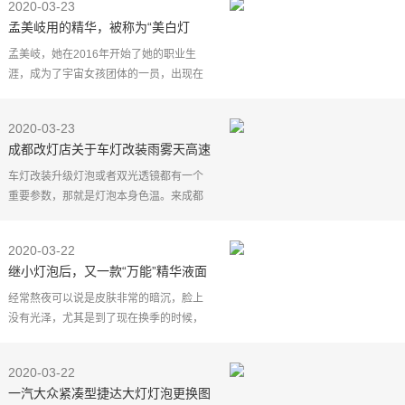
2020-03-23
孟美岐用的精华，被称为“美白灯
泡”，网友：给肤色提5个度！
孟美岐，她在2016年开始了她的职业生
涯，成为了宇宙女孩团体的一员，出现在
电影中，发行专辑，并且经常参加活动。
然而，直到2018年《创造101》年，她才
2020-03-23
凭借超强的舞台实力征
成都改灯店关于车灯改装雨雾天高速
灯泡色温建议
车灯改装升级灯泡或者双光透镜都有一个
重要参数，那就是灯泡本身色温。来成都
力夕车灯改装店升级之前很多车友只是道
听途说，单纯的以为灯泡色温越低雨雾天
2020-03-22
穿透力越好，灯泡
继小灯泡后，又一款“万能”精华液面
世，李佳琦：7天白成一道光
经常熬夜可以说是皮肤非常的暗沉，脸上
没有光泽，尤其是到了现在换季的时候，
皮肤非常的敏感。让皮肤白可以说是每个
女生都非常希望的，在变白的过程中也是
2020-03-22
经过不懈的努力。
一汽大众紧凑型捷达大灯灯泡更换图