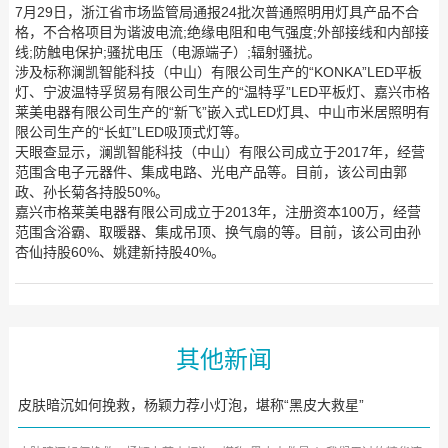
7月29日，浙江省市场监管局通报24批次普通照明用灯具产品不合
格，不合格项目为谐波电流;绝缘电阻和电气强度;外部接线和内部接
线;防触电保护;骚扰电压（电源端子）;辐射骚扰。
涉及标称澜凯智能科技（中山）有限公司生产的“KONKA”LED平板
灯、宁波温特孚贸易有限公司生产的“温特孚”LED平板灯、嘉兴市格
莱美电器有限公司生产的“新飞”嵌入式LED灯具、中山市米居照明有
限公司生产的“长虹”LED吸顶式灯等。
天眼查显示，澜凯智能科技（中山）有限公司成立于2017年，经营
范围含电子元器件、集成电路、光电产品等。目前，该公司由郭
政、孙长菊各持股50%。
嘉兴市格莱美电器有限公司成立于2013年，注册资本100万，经营
范围含浴霸、取暖器、集成吊顶、换气扇的等。目前，该公司由孙
杏仙持股60%、姚建新持股40%。
其他新闻
皮肤暗沉如何挽救，杨颖力荐小灯泡，堪称“黑皮大救星”