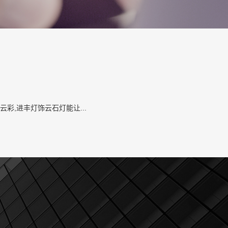
,进丰灯饰云石灯能让...