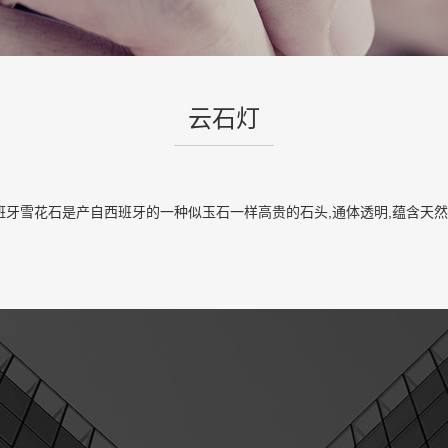
云石灯
牙雪花石是产自西班牙的一种似玉石一样高贵的石头,通体透明,蕴含天然云彩