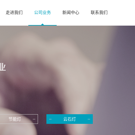
走进我们
公司业务
新闻中心
联系我们
节能灯
云石灯