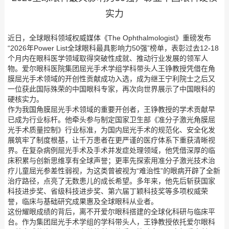
实力
近日，全球眼科领域权威媒体《The Ophthalmologist》重磅发布
“2026年Power List全球眼科最具影响力50强”榜单，表彰过去12-18
个月内在眼科医学领域取得突破性成就、推动行业发展的领军人
物。爱尔眼科医院集团屈光手术学组学科带头人王铮教授凭借在角
膜屈光手术领域的开创性贡献成功入选，成为继王宁利院士之后又
一位获此国际殊荣的中国眼科专家，再次向世界展示了中国眼科的
硬核实力。
作为我国角膜屈光手术领域的重要开创者，王铮教授的学术贡献早
已成为行业标杆。他牵头参与制定国家卫生部《准分子激光角膜屈
光手术质量控制》行业标准，为国内屈光手术的规范化、安全化发
展筑牢了制度根基，让千万患者在更严谨的医疗体系下重获清晰视
界。在复杂病例屈光手术及手术并发症处理领域，他凭借深厚的临
床积累与创新思维享有全球声誉；更率先探索用准分子激光技术治
疗儿童屈光参差性弱视，为这类曾被视为“难治性”的眼病开辟了全新
治疗路径，点亮了无数患儿的成长希望。多年来，他先后斩获国家
科技进步奖、省级科技进步奖、第六届丁颖科技奖等多项权威荣
誉，临床与基础研究成果惠及全球眼科从业者。
这份耀眼成绩的背后，离不开爱尔眼科搭建的全球化科研与临床平
台。作为集团屈光手术学组的学科带头人，王铮教授依托爱尔眼科