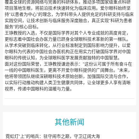
覆盖全球的资源网络与完善的科研体系，推动多项国家级重点科研
项目落地生根，将前沿技术快速转化为临床应用。爱尔眼科始终坚
持“以患者为中心”的理念，为学科带头人提供充足的科研支持与临床
实践空间，让技术创新与临床服务深度融合，真正实现“科研为患者
服务”的核心目标。
王铮教授的入选，不仅是国际学界对其个人专业成就的高度肯定，
更标志着中国社会办医力量已跻身全球眼科技术革新的第一梯队。
从学术突破到临床转化，从行业标准制定到国际影响力提升，以爱
尔眼科为代表的中国社会办医机构正在用实力打破国际学界对中国
眼科的传统认知，为全球眼科医学发展贡献独特的中国智慧。
面对这份国际荣誉，王铮教授谦逊表示：“这份认可属于所有奋斗在
一线的中国眼科医生，更离不开爱尔眼科提供的广阔舞台。”未来，
他将带领团队继续深耕眼科技术原始创新，加强国际交流与合作，
以实际行动推动构建人类卫生健康共同体，让全球更多人享有清晰
视界，传递中国眼科的温暖与力量。
其他新闻
霓虹灯“上”的哨兵：驻守闹市之巅，守卫辽阔大海